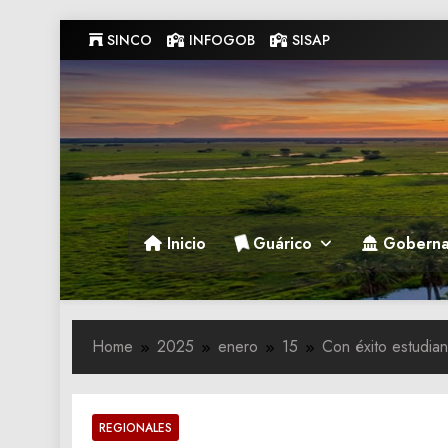
Skip
SINCO
INFOGOB
SISAP
to
content
Gobernacion de Guarico
Gobernacion de Guarico
Inicio
Guárico
Goberna
Home
2025
enero
15
Con éxito estudian
REGIONALES