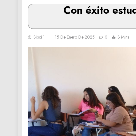
Con éxito estud
Sibci 1
15 De Enero De 2025
0
3 Mins