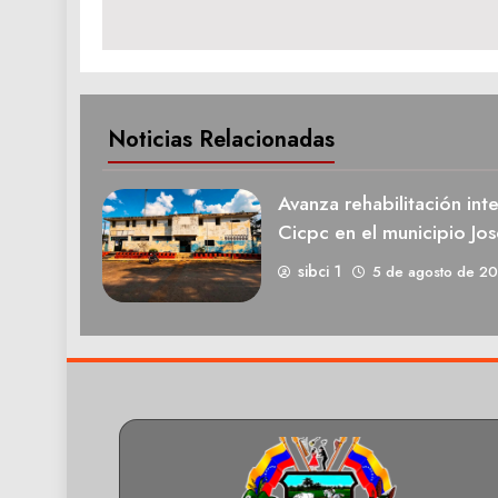
entradas
Noticias Relacionadas
Avanza rehabilitación int
Cicpc en el municipio Jos
sibci 1
5 de agosto de 2