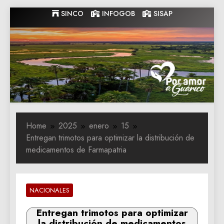
Skip
SINCO
INFOGOB
SISAP
to
content
Gobernacion
Gobernacion de Guarico
de Guarico
Home
2025
enero
15
Entregan trimotos para optimizar la distribución de
medicamentos de Farmapatria
NACIONALES
Entregan trimotos para optimizar
la distribución de medicamentos