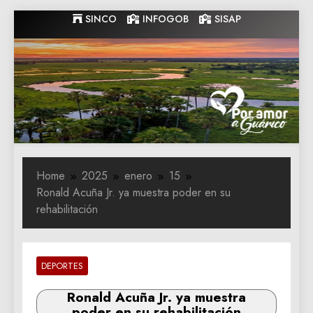
Skip
SINCO
INFOGOB
SISAP
to
content
Gobernacion
Gobernacion de Guarico
de Guarico
Home
2025
enero
15
Ronald Acuña Jr. ya muestra poder en su
rehabilitación
DEPORTES
Ronald Acuña Jr. ya muestra
poder en su rehabilitación