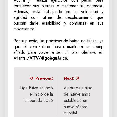
Acuña Jr. realiza ejercicios con pesas para
fortalecer sus piernas y mantener su potencia.
Además, está trabajando en su velocidad y
agilidad con rutinas de desplazamiento que
buscan darle estabilidad y confianza en sus
movimientos.
Por supuesto, las prácticas de bateo no faltan, ya
que el venezolano busca mantener su swing
afilado para volver a ser un pilar ofensivo en
Atlanta
./VTV/@gobguárico.
Navegación
Previous:
Next:
de
Liga Futve anunció
Ajedrecista ruso
el inicio de la
de nueve años
entradas
temporada 2025
estableció un
nuevo récord
mundial