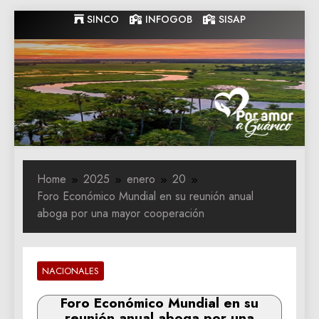
Skip
SINCO
INFOGOB
SISAP
to
content
Gobernacion
Gobernacion de Guarico
de Guarico
Home
2025
enero
20
Foro Económico Mundial en su reunión anual
aboga por una mayor cooperación
NACIONALES
Foro Económico Mundial en su
reunión anual aboga por una