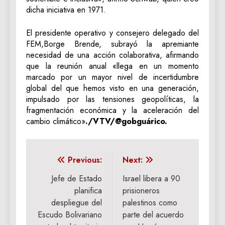
dicha iniciativa en 1971.
El presidente operativo y consejero delegado del
FEM,Borge Brende, subrayó la apremiante
necesidad de una acción colaborativa, afirmando
que la reunión anual «llega en un momento
marcado por un mayor nivel de incertidumbre
global del que hemos visto en una generación,
impulsado por las tensiones geopolíticas, la
fragmentación económica y la aceleración del
cambio climático»
./VTV/@gobguárico.
Navegación
Previous:
Next:
de
Jefe de Estado
Israel libera a 90
planifica
prisioneros
entradas
despliegue del
palestinos como
Escudo Bolivariano
parte del acuerdo