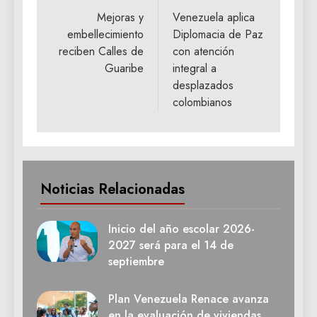
de
Mejoras y
Venezuela aplica
embellecimiento
Diplomacia de Paz
entradas
reciben Calles de
con atención
Guaribe
integral a
desplazados
colombianos
Noticias Relacionadas
Inicio del año escolar 2026-
2027 será para el 14 de
septiembre
Plan Venezuela Renace avanza
en la evaluación de viviendas