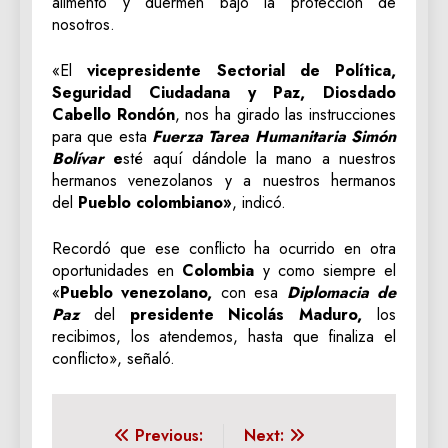
alimento y duermen bajo la protección de
nosotros.
«El
vicepresidente Sectorial de Política,
Seguridad Ciudadana y Paz, Diosdado
Cabello Rondón
, nos ha girado las instrucciones
para que esta
Fuerza Tarea Humanitaria Simón
Bolívar
e
sté aquí dándole la mano a nuestros
hermanos venezolanos y a nuestros hermanos
del
Pueblo colombiano»
, indicó.
Recordó que ese conflicto ha ocurrido en otra
oportunidades en
Colombia
y como siempre el
«
Pueblo venezolano,
con esa
Diplomacia de
Paz
del
presidente Nicolás Maduro,
los
recibimos, los atendemos, hasta que finaliza el
conflicto», señaló.
Navegación
Previous:
Next: