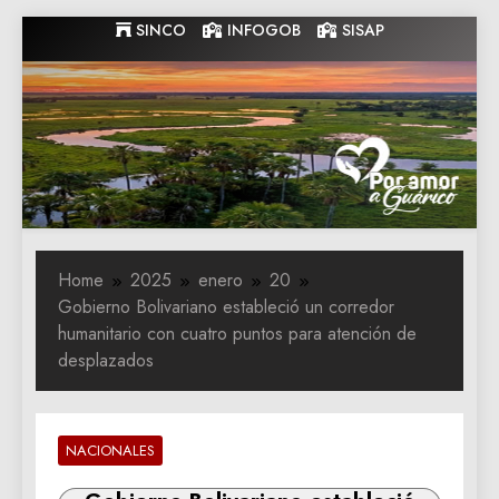
Skip
SINCO
INFOGOB
SISAP
to
content
Gobernacion
Gobernacion de Guarico
de Guarico
Home
2025
enero
20
Gobierno Bolivariano estableció un corredor
humanitario con cuatro puntos para atención de
desplazados
NACIONALES