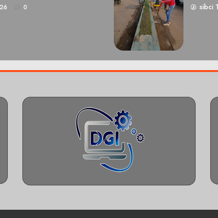
sibci 
026
0