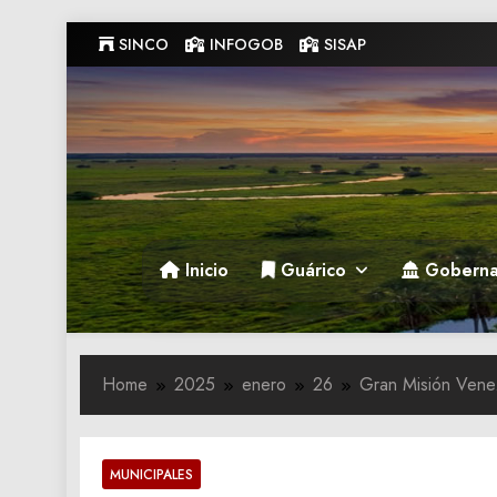
Skip
SINCO
INFOGOB
SISAP
to
content
Gobernacion de Guarico
Gobernacion de Guarico
Inicio
Guárico
Goberna
Home
2025
enero
26
Gran Misión Venez
MUNICIPALES