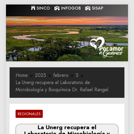
Skip
SINCO
INFOGOB
SISAP
to
content
Gobernacion
Gobernacion de Guarico
de Guarico
Home
2025
febrero
3
La Unerg recupera el Laboratorio de
Microbiología y Bioquímica Dr. Rafael Rangel
REGIONALES
La Unerg recupera el
Laboratorio de Microbiología y