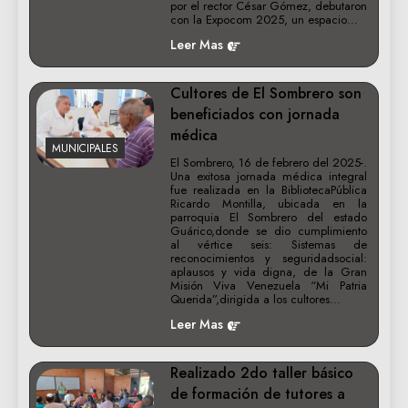
por el rector César Gómez, debutaron
con la Expocom 2025, un espacio…
Leer Mas
Cultores de El Sombrero son
beneficiados con jornada
médica
MUNICIPALES
El Sombrero, 16 de febrero del 2025-.
Una exitosa jornada médica integral
fue realizada en la BibliotecaPública
Ricardo Montilla, ubicada en la
parroquia El Sombrero del estado
Guárico,donde se dio cumplimiento
al vértice seis: Sistemas de
reconocimientos y seguridadsocial:
aplausos y vida digna, de la Gran
Misión Viva Venezuela “Mi Patria
Querida”,dirigida a los cultores…
Leer Mas
Realizado 2do taller básico
de formación de tutores a