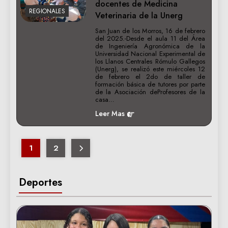
docentes de Medicina
REGIONALES
Veterinaria de la Unerg
San Juan de los Morros, 16 de febrero
del 2025.-Desde el aula 11 del Área
de Ingeniería Agronómica de la
Universidad Nacional Experimental de
los Llanos Centrales Rómulo Gallegos
(Unerg), se realizó este miércoles 12
de febrero el 2do de taller de
formación básica de tutores por parte
de la Asociación deProfesores de la
casa…
Leer Mas
1
2
Deportes