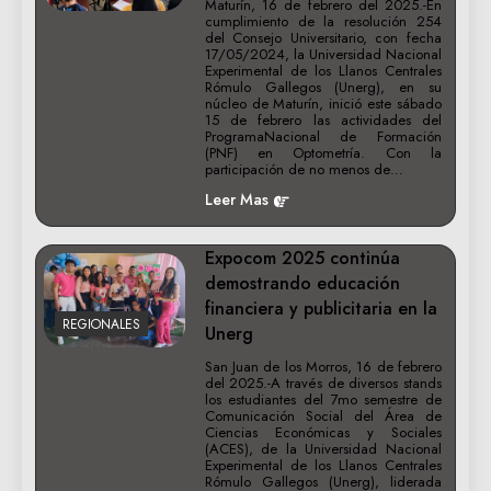
Maturín, 16 de febrero del 2025.-En
cumplimiento de la resolución 254
del Consejo Universitario, con fecha
17/05/2024, la Universidad Nacional
Experimental de los Llanos Centrales
Rómulo Gallegos (Unerg), en su
núcleo de Maturín, inició este sábado
15 de febrero las actividades del
ProgramaNacional de Formación
(PNF) en Optometría. Con la
participación de no menos de…
Leer Mas
Expocom 2025 continúa
demostrando educación
financiera y publicitaria en la
REGIONALES
Unerg
San Juan de los Morros, 16 de febrero
del 2025.-A través de diversos stands
los estudiantes del 7mo semestre de
Comunicación Social del Área de
Ciencias Económicas y Sociales
(ACES), de la Universidad Nacional
Experimental de los Llanos Centrales
Rómulo Gallegos (Unerg), liderada