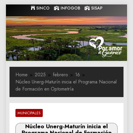
Skip
SINCO
INFOGOB
SISAP
to
content
Gobernacion
Gobernacion de Guarico
de Guarico
Home
2025
febrero
16
Núcleo Unerg-Maturín inicia el Programa Nacional
de Formación en Optometría
MUNICIPALES
Núcleo Unerg-Maturín inicia el
Programa Nacional de Formación