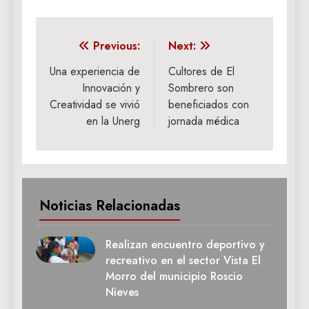
Navegación
Previous:
Next:
de
Una experiencia de
Cultores de El
Innovación y
Sombrero son
entradas
Creatividad se vivió
beneficiados con
en la Unerg
jornada médica
Noticias Relacionadas
Realizan encuentro deportivo y
recreativo en el sector Vista El
Morro del municipio Roscio
Nieves