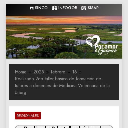
Skip
SINCO
INFOGOB
SISAP
to
content
Gobernacion
Gobernacion de Guarico
de Guarico
Home
2025
febrero
16
Realizado 2do taller básico de formación de
tutores a docentes de Medicina Veterinaria de la
Unerg
REGIONALES