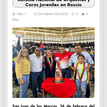
Coros Juveniles en Roscio
Sibci 1
16 De Febrero De 2025
0
2
Mins
San Juan de los Morros, 16 de febrero del