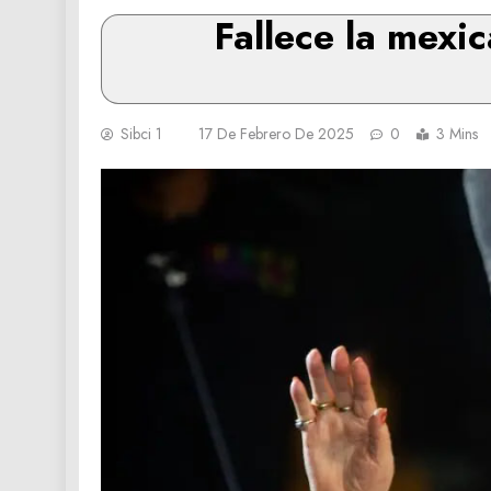
Fallece la mexic
Sibci 1
17 De Febrero De 2025
0
3 Mins