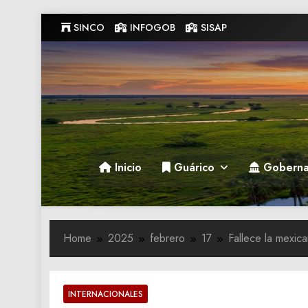
Skip
SINCO
INFOGOB
SISAP
to
content
Gobernacion de Guarico
Gobernacion de Guarico
Inicio
Guárico
Goberna
Home
2025
febrero
17
Fallece la mexica
INTERNACIONALES