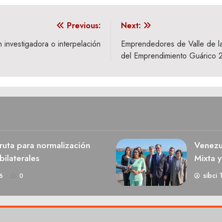
Previous:
Next:
ón investigadora o interpelación
Emprendedores de Valle de la
del Emprendimiento Guárico 
 ruta para normalización
Venezu
bilaterales
Mixta y
sibci 
6
0