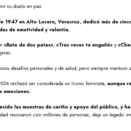
ivir su duelo en paz.
l de 1947 en Alto Lucero, Veracruz, dedicó más de cin
das de emotividad y valentía.
an
«Rata de dos patas»
,
«Tres veces te engañé»
y
«Che
eres.
osos desafíos personales y de salud, pero siempre mantuvo su
2024 rechazó ser considerada un ícono feminista,
aunque re
s emociones.
decido las muestras de cariño y apoyo del público, y ha
icidad resonaron con millones de personas, deja un legado i