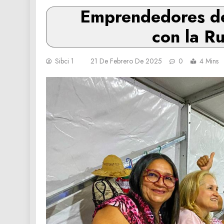
Emprendedores de 
con la R
Sibci 1
21 De Febrero De 2025
0
4 Mins