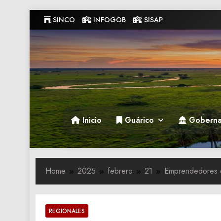
Skip
SINCO
INFOGOB
SISAP
to
content
Gobernacion de Guarico
Gobernacion de Guarico
Inicio
Guárico
Goberna
Home
2025
febrero
21
Emprendedores de
REGIONALES