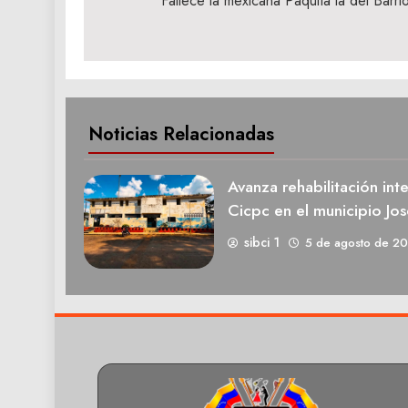
de
Fallece la mexicana Paquita la del Barri
entradas
Noticias Relacionadas
Avanza rehabilitación int
Cicpc en el municipio Jos
sibci 1
5 de agosto de 2