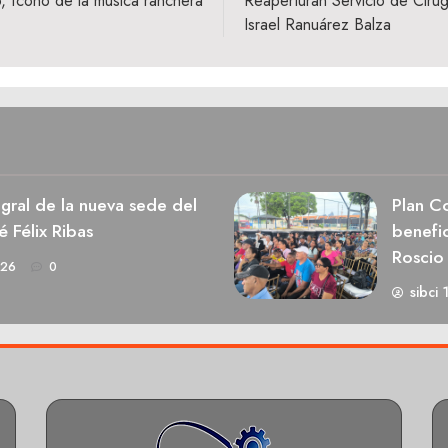
o, ícono de la música ranchera
Reaperturan Servicio de Cirugí
Israel Ranuárez Balza
egral de la nueva sede del
Plan Co
é Félix Ribas
benefic
Roscio
026
0
sibci 