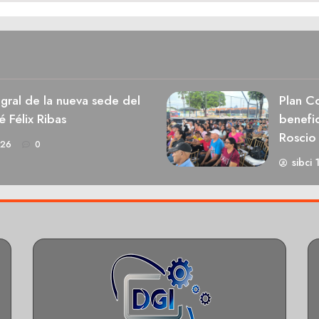
egral de la nueva sede del
Plan Co
é Félix Ribas
benefic
Roscio
026
0
sibci 