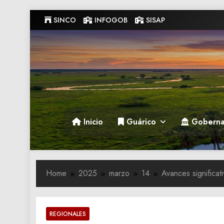
Skip
SINCO
INFOGOB
SISAP
to
content
Gobernacion de Guarico
Gobernacion de Guarico
Inicio
Guárico
Goberna
Home
2025
marzo
14
Avances significa
REGIONALES