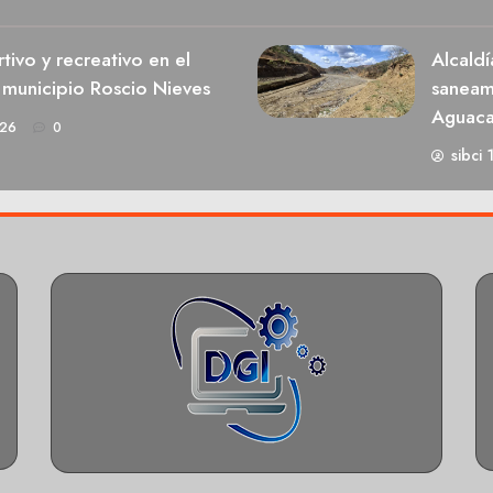
ivo y recreativo en el
Alcaldí
 municipio Roscio Nieves
saneami
Aguaca
026
0
sibci 