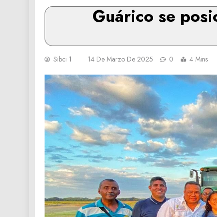
Guárico se posi
Sibci 1
14 De Marzo De 2025
0
4 Mins