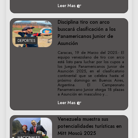
Leer Mas
Disciplina tiro con arco
buscará clasificación a los
Panamericanos Junior de
DEPORTES
Asunción
Caracas, 19 de Marzo del 2025.- El
equipo venezolano de tiro con arco
está listo para luchar por los cupos a
los Juegos Panamericanos Junior de
Asunción 2025, en el clasificatorio
continental que se celebra hasta el
próximo domingo en Buenos Aires,
Argentina. El Campeonato
Panamericano Junior otorga 18 plazas
a Asunción en masculino y…
Leer Mas
Venezuela muestra sus
potencialidades turísticas en
Mitt Moscú 2025
NACIONALES