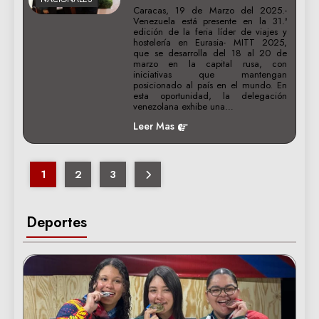
Caracas, 19 de Marzo del 2025.-
Venezuela está presente en la 31.ª
edición de la feria líder de viajes y
hostelería en Eurasia- MITT 2025,
que se desarrolla del 18 al 20 de
marzo en la capital rusa, con
iniciativas que mantengan
posicionado al país en el mundo. En
esta oportunidad, la delegación
venezolana exhibe una…
Leer Mas
1
2
3
Deportes