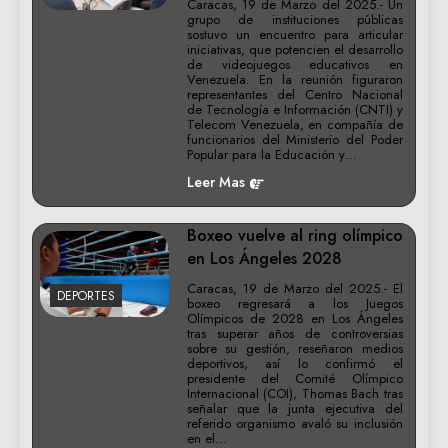
Caracas, 19 de Marzo del 2025.- Un
grupo de instituciones públicas
sostuvo un encuentro para articular
iniciativas, que potencien el desarrollo
de videojuegos educativos en
Venezuela. En la reunión figuraron
representantes del Centro Nacional
de Tecnología e Información (CNTI) y
Telecom Venezuela, en compañía de
funcionarios del Ministerio del Poder
Popular para la Educación y…
Leer Mas
Boxeo vuelve al ring olímpico
en Los Ángeles 2028
Caracas, 19 de Marzo del 2025.- El
DEPORTES
boxeo regresará a los Juegos
Olímpicos de 2028 en Los Ángeles
tras superar años de controversias
sobre su gestión, reseñaron medios
deportivos, así lo confirmó el
presidente del Comité Olímpico
Internacional (COI), Thomas Bach tras
señalar que la junta ejecutiva del
referido organismo avaló su inclusión
en el…