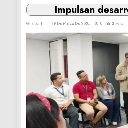
Impulsan desarr
Sibci 1
19 De Marzo De 2025
0
3 Mins