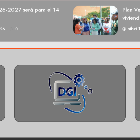
026-2027 será para el 14
Plan V
viviend
sibci 
026
0