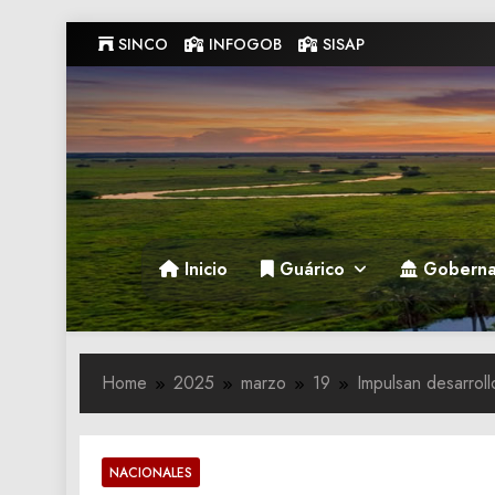
Skip
SINCO
INFOGOB
SISAP
to
content
Gobernacion de Guarico
Gobernacion de Guarico
Inicio
Guárico
Goberna
Home
2025
marzo
19
Impulsan desarrol
NACIONALES