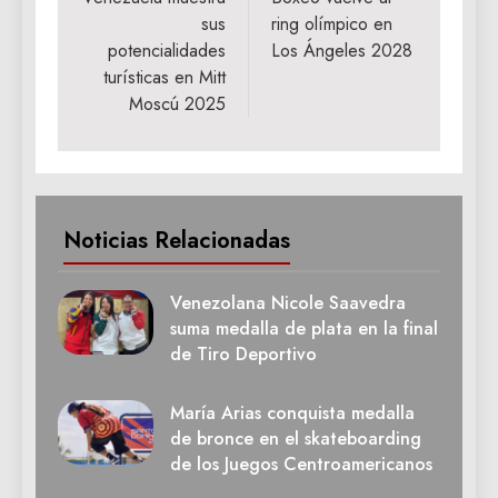
de
sus
ring olímpico en
entradas
potencialidades
Los Ángeles 2028
turísticas en Mitt
Moscú 2025
Noticias Relacionadas
Venezolana Nicole Saavedra
suma medalla de plata en la final
de Tiro Deportivo
María Arias conquista medalla
de bronce en el skateboarding
de los Juegos Centroamericanos