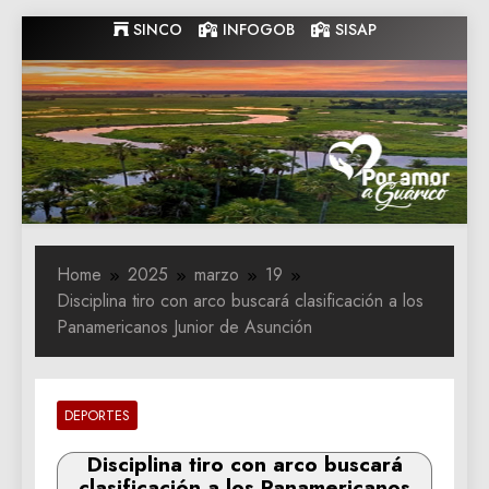
Skip
SINCO
INFOGOB
SISAP
to
content
Gobernacion
Gobernacion de Guarico
de Guarico
Home
2025
marzo
19
Disciplina tiro con arco buscará clasificación a los
Panamericanos Junior de Asunción
DEPORTES
Disciplina tiro con arco buscará
clasificación a los Panamericanos