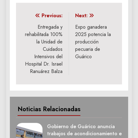
Navegación
Previous:
Next:
de
Entregada y
Expo ganadera
rehabilitada 100%
2025 potencia la
entradas
la Unidad de
producción
Cuidados
pecuaria de
Intensivos del
Guárico
Hospital Dr. Israel
Ranuárez Balza
Noticias Relacionadas
Gobierno de Guárico anuncia
trabajos de acondicionamiento e