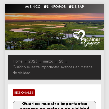
Skip
SINCO
INFOGOB
SISAP
to
content
Gobernacion
Gobernacion de Guarico
de Guarico
Home
2025
marzo
28
Guárico muestra importantes avances en materia
de vialidad
REGIONALES
Guárico muestra importantes
avances en materia de vialidad