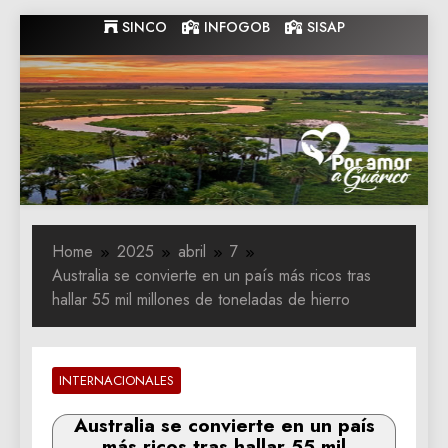
Skip
SINCO
INFOGOB
SISAP
to
content
Gobernacion
Gobernacion de Guarico
de Guarico
Home
2025
abril
7
Australia se convierte en un país más ricos tras
hallar 55 mil millones de toneladas de hierro
INTERNACIONALES
Australia se convierte en un país
más ricos tras hallar 55 mil