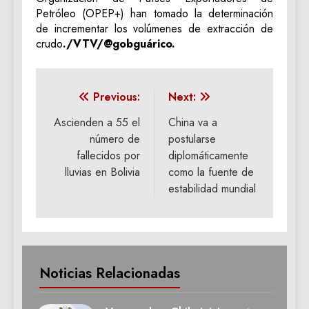
Petróleo (OPEP+) han tomado la determinación
de incrementar los volúmenes de extracción de
crudo
./VTV/@gobguárico.
Navegación
Previous:
Next:
de
Ascienden a 55 el
China va a
número de
postularse
entradas
fallecidos por
diplomáticamente
lluvias en Bolivia
como la fuente de
estabilidad mundial
Noticias Relacionadas