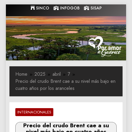
Skip
SINCO
INFOGOB
SISAP
to
content
Gobernacion
Gobernacion de Guarico
de Guarico
Home
2025
abril
7
Precio del crudo Brent cae a su nivel más bajo en
cuatro años por los aranceles
INTERNACIONALES
Precio del crudo Brent cae a su
nivel más bajo en cuatro años