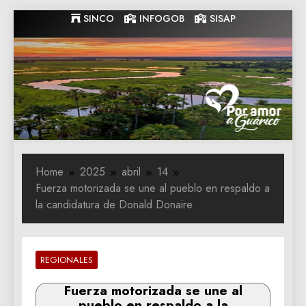
Skip
SINCO
INFOGOB
SISAP
to
content
Gobernacion
Gobernacion de Guarico
de Guarico
Home
2025
abril
14
Fuerza motorizada se une al pueblo en respaldo a
la candidatura de Donald Donaire
REGIONALES
Fuerza motorizada se une al
pueblo en respaldo a la