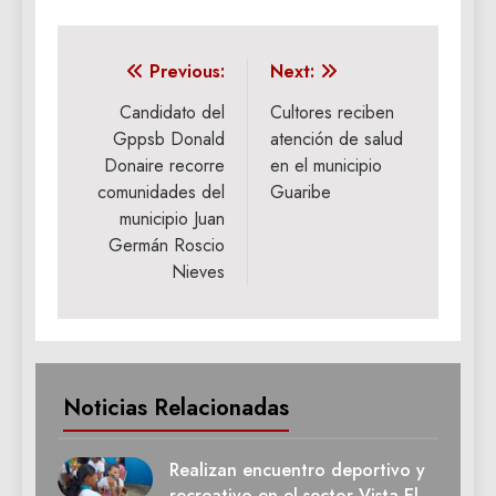
Navegación
Previous:
Next:
de
Candidato del
Cultores reciben
Gppsb Donald
atención de salud
entradas
Donaire recorre
en el municipio
comunidades del
Guaribe
municipio Juan
Germán Roscio
Nieves
Noticias Relacionadas
Realizan encuentro deportivo y
recreativo en el sector Vista El