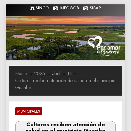
Skip
SINCO
INFOGOB
SISAP
to
content
Gobernacion
Gobernacion de Guarico
de Guarico
Home
2025
abril
14
Cultores reciben atención de salud en el municipio
Guaribe
MUNICIPALES
Cultores reciben atención de
salud en el municipio Guaribe