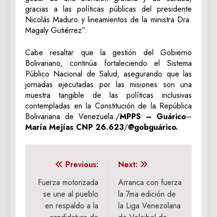
gracias a las políticas públicas del presidente
Nicolás Maduro y lineamientos de la ministra Dra.
Magaly Gutiérrez”.
Cabe resaltar que la gestión del Gobierno
Bolivariano, continúa fortaleciendo el Sistema
Público Nacional de Salud, asegurando que las
jornadas ejecutadas por las misiones son una
muestra tangible de las políticas inclusivas
contempladas en la Constitución de la República
Bolivariana de Venezuela./
MPPS – Guárico
–
María Mejías
CNP 26.623
/
@gobguárico.
Navegación
Previous:
Next:
de
Fuerza motorizada
Arranca con fuerza
se une al pueblo
la 7ma edición de
entradas
en respaldo a la
la Liga Venezolana