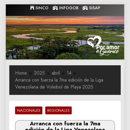
Skip
SINCO
INFOGOB
SISAP
to
content
Gobernacion
Gobernacion de Guarico
de Guarico
Home
2025
abril
14
Arranca con fuerza la 7ma edición de la Liga
Venezolana de Voleibol de Playa 2025
NACIONALES
REGIONALES
Arranca con fuerza la 7ma
edición de la Liga Venezolana