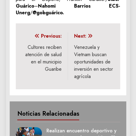
Guárico
–
Nahomi Barrios ECS-
Unerg
/
@gobguárico.
Navegación
Previous:
Next:
de
Cultores reciben
Venezuela y
atención de salud
Vietnam buscan
entradas
en el municipio
oportunidades de
Guaribe
inversión en sector
agrícola
Noticias Relacionadas
Realizan encuentro deportivo y