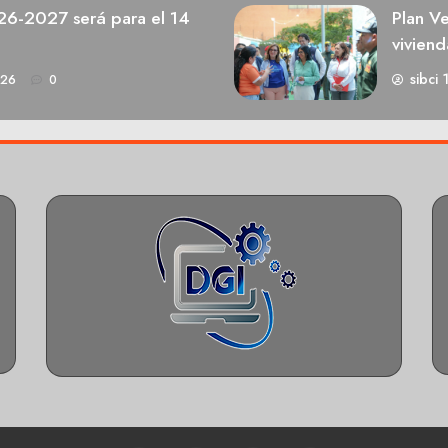
026-2027 será para el 14
Plan V
viviend
sibci 
026
0