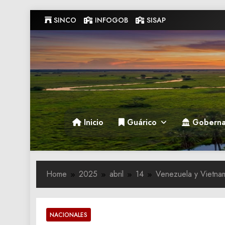
Skip
SINCO
INFOGOB
SISAP
to
content
Gobernacion de Guarico
Gobernacion de Guarico
Inicio
Guárico
Goberna
Home
2025
abril
14
Venezuela y Vietnam
NACIONALES