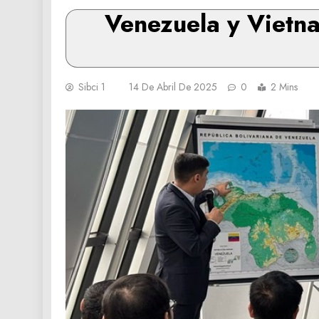
Venezuela y Vietna
Sibci 1
14 De Abril De 2025
0
2 Mins