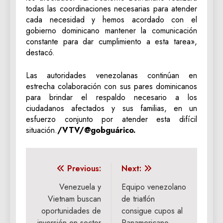
todas las coordinaciones necesarias para atender
cada necesidad y hemos acordado con el
gobierno dominicano mantener la comunicación
constante para dar cumplimiento a esta tarea»,
destacó.
Las autoridades venezolanas continúan en
estrecha colaboración con sus pares dominicanos
para brindar el respaldo necesario a los
ciudadanos afectados y sus familias, en un
esfuerzo conjunto por atender esta difícil
situación.
/VTV/@gobguárico.
Navegación
Previous:
Next:
de
Venezuela y
Equipo venezolano
Vietnam buscan
de triatlón
entradas
oportunidades de
consigue cupos al
inversión en sector
Panamericano