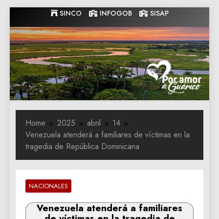
Skip
SINCO
INFOGOB
SISAP
to
content
Gobernacion
Gobernacion de Guarico
de Guarico
Home
2025
abril
14
Venezuela atenderá a familiares de víctimas en la
tragedia de República Dominicana
NACIONALES
Venezuela atenderá a familiares
de víctimas en la tragedia de