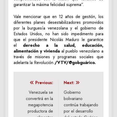
garantizar la máxima felicidad suprema”.
Vale mencionar que en 12 años de gestión, los
diferentes planes desestabilizadores promovidos
por la burguesía venezolana y el gobierno de
Estados Unidos, no han sido impedimento para
que el presidente Nicolás Maduro le garantice
el
derecho a la salud, educación,
alimentación y vivienda
al pueblo venezolano a
través de misiones y programas sociales que
adelanta la Revolución.
/VTV/@gobguárico.
Navegación
Previous:
Next:
de
Venezuela se
Gobierno
convertirá en la
bolivariano
entradas
megapotencia
continúa trabajando
productora de
por el desarrollo