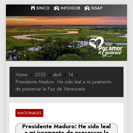
Skip
SINCO
INFOGOB
SISAP
to
content
Gobernacion
Gobernacion de Guarico
de Guarico
Home
2025
abril
14
Presidente Maduro: He sido leal a mi juramento
de preservar la Paz de Venezuela
NACIONALES
Presidente Maduro: He sido leal
a mi juramento de preservar la