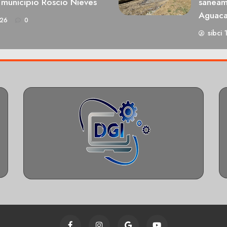
 municipio Roscio Nieves
saneami
Aguaca
026
0
sibci 