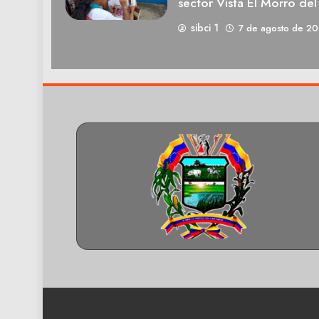
sector Vista El Morro del
sibci 1
7 de agosto de 2