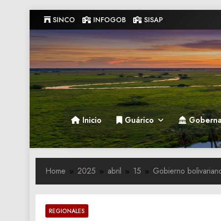
Skip
SINCO
INFOGOB
SISAP
to
content
Gobernacion de Guarico
Gobernacion de Guarico
Inicio
Guárico
Goberna
Home
2025
abril
15
Gobierno bolivarian
REGIONALES