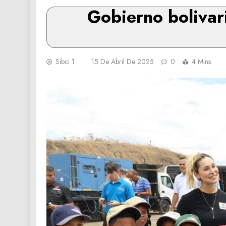
Gobierno bolivari
Sibci 1
15 De Abril De 2025
0
4 Mins