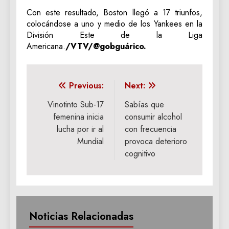
Con este resultado, Boston llegó a 17 triunfos,
colocándose a uno y medio de los Yankees en la
División Este de la Liga
Americana.
/VTV/@gobguárico.
Navegación
Previous:
Next:
de
Vinotinto Sub-17
Sabías que
femenina inicia
consumir alcohol
entradas
lucha por ir al
con frecuencia
Mundial
provoca deterioro
cognitivo
Noticias Relacionadas