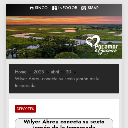
Skip
SINCO
INFOGOB
SISAP
to
content
Gobernacion
Gobernacion de Guarico
de Guarico
Home
2025
abril
30
Wilyer Abreu conecta su sexto jonrón de la
temporada
DEPORTES
Wilyer Abreu conecta su sexto
jonrón de la temporada