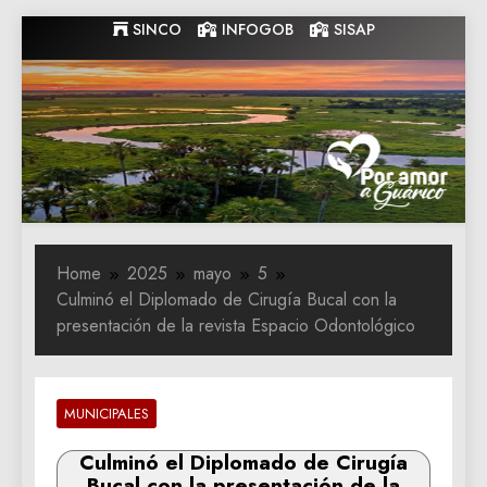
Skip
SINCO
INFOGOB
SISAP
to
content
Gobernacion
Gobernacion de Guarico
de Guarico
Home
2025
mayo
5
Culminó el Diplomado de Cirugía Bucal con la
presentación de la revista Espacio Odontológico
MUNICIPALES
Culminó el Diplomado de Cirugía
Bucal con la presentación de la