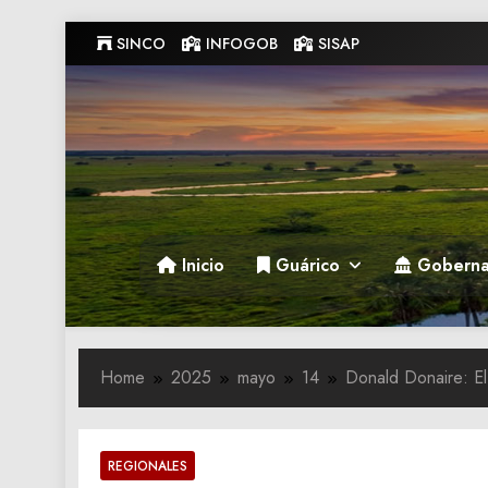
Skip
SINCO
INFOGOB
SISAP
to
content
Gobernacion de Guarico
Gobernacion de Guarico
Inicio
Guárico
Goberna
Home
2025
mayo
14
Donald Donaire: El
REGIONALES