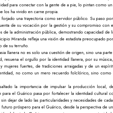
pacidad para conectar con la gente de a pie, lo pintan como 
 los ha vivido en carne propia.
forjado una trayectoria como servidor público. Su paso por
uenta de su vocación por la gestión y su compromiso con el 
os de la administración pública, demostrando capacidad de l
ipio Miranda refleja una visión de estadista preocupado por e
o de su terruño.
ia llanera no es solo una cuestión de origen, sino una parte
 resuena el orgullo por la identidad llanera, por su música
 mujeres fuertes, de tradiciones arraigadas y de un espíritu
ntidad, no como un mero recuerdo folclórico, sino como un
saltado la importancia de impulsar la producción local, 
para el Guárico pasa por fortalecer la identidad cultural co
, sin dejar de lado las particularidades y necesidades de cad
n futuro próspero para el Guárico, desde la perspectiva de un