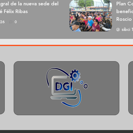
egral de la nueva sede del
Plan Co
é Félix Ribas
benefic
Roscio
026
0
sibci 