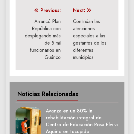
Navegación
Previous:
Next:
de
Arrancó Plan
Continúan las
República con
atenciones
entradas
desplegando más
especiales a las
de 5 mil
gestantes de los
funcionarios en
diferentes
Guárico
municipios
Noticias Relacionadas
Avanza en un 80% la
rehabilitación integral del
Centro de Educación Rosa Elvira
Aquino en tucupido