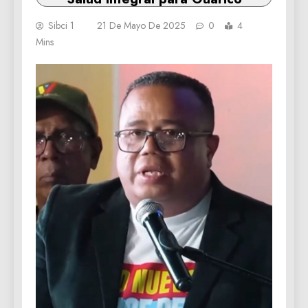
Sibci 1
21 De Mayo De 2025
0
4
Mins