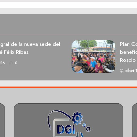
egral de la nueva sede del
Plan Co
é Félix Ribas
benefic
Roscio
026
0
sibci 