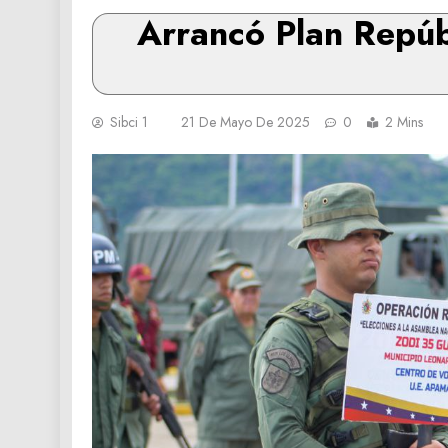
Arrancó Plan Repúb
Sibci 1
21 De Mayo De 2025
0
2 Mins