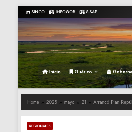
Skip
SINCO
INFOGOB
SISAP
to
content
Gobernacion de Guarico
Gobernacion de Guarico
Inicio
Guárico
Goberna
Home
2025
mayo
21
Arrancó Plan Repúb
REGIONALES