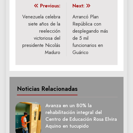
Navegación
Previous:
Next:
de
Venezuela celebra
Arrancó Plan
siete años de la
República con
entradas
reelección
desplegando más
victoriosa del
de 5 mil
presidente Nicolás
funcionarios en
Maduro
Guárico
Noticias Relacionadas
Avanza en un 80% la
rehabilitación integral del
Centro de Educación Rosa Elvira
Aquino en tucupido