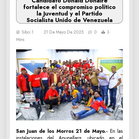
Candidato Donald Donaire
fortalece el compromiso político
la Juventud y el Partido
Socialista Unido de Venezuela
Sibci 1
21 De Mayo De 2025
0
3
Mins
San Juan de los Morros 21 de Mayo.-
En las
instalaciones del Apunellarg, ubicado en el