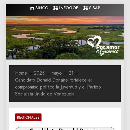
Skip
SINCO
INFOGOB
SISAP
to
content
Gobernacion
Gobernacion de Guarico
de Guarico
Home
2025
mayo
21
Candidato Donald Donaire fortalece el
compromiso político la Juventud y el Partido
Socialista Unido de Venezuela
REGIONALES