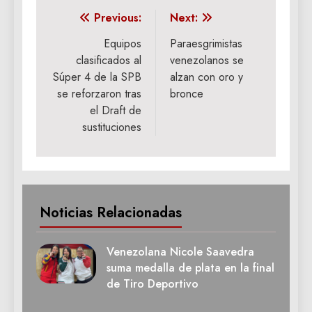
Navegación
Previous:
Next:
de
Equipos
Paraesgrimistas
clasificados al
venezolanos se
entradas
Súper 4 de la SPB
alzan con oro y
se reforzaron tras
bronce
el Draft de
sustituciones
Noticias Relacionadas
Venezolana Nicole Saavedra
suma medalla de plata en la final
de Tiro Deportivo