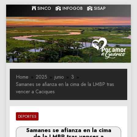
Skip
SINCO
INFOGOB
SISAP
to
content
Gobernacion
Gobernacion de Guarico
de Guarico
Home
2025
junio
3
Samanes se afianza en la cima de la LMBP tras
vencer a Caciques
DEPORTES
Samanes se afianza en la cima
de la LMBP tras vencer a