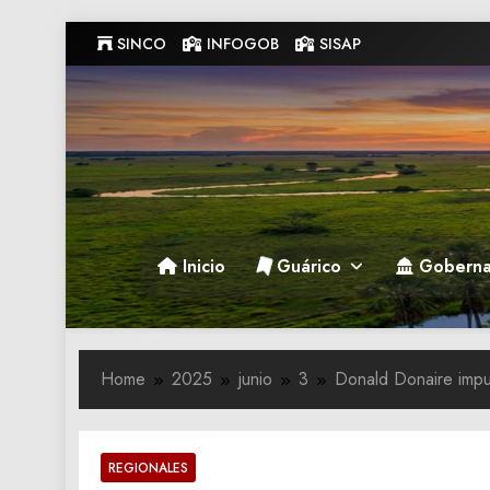
Skip
SINCO
INFOGOB
SISAP
to
content
Gobernacion de Guarico
Gobernacion de Guarico
Inicio
Guárico
Goberna
Home
2025
junio
3
Donald Donaire impu
REGIONALES