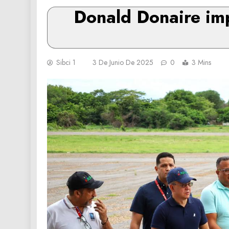
Donald Donaire im
Sibci 1
3 De Junio De 2025
0
3 Mins