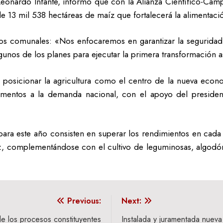
Leonardo Infante, informó que con la Alianza Científico-Ca
 13 mil 538 hectáreas de maíz que fortalecerá la alimenta
cos comunales: «Nos enfocaremos en garantizar la segurida
lgunos de los planes para ejecutar la primera transformación 
e posicionar la agricultura como el centro de la nueva eco
alimentos a la demanda nacional, con el apoyo del preside
s para este año consisten en superar los rendimientos en ca
z, complementándose con el cultivo de leguminosas, algodón
Previous:
Next:
e los procesos constituyentes
Instalada y juramentada nueva 