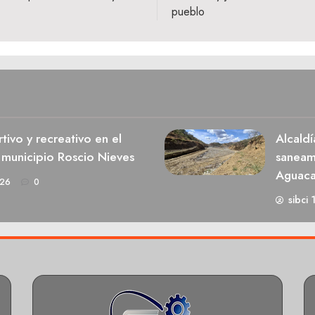
pueblo
ivo y recreativo en el
Alcaldí
 municipio Roscio Nieves
saneami
Aguaca
026
0
sibci 