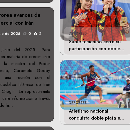
torea avances de
ercial con Irán
nio de 2025
0
2
DEPORTES
Sable femenino cerró su
participación con doble
Junio del 2025.- Para
bronce en Santo Domingo
en materia de crecimiento
l, la ministra del Poder
rcio, Coromoto Godoy
vo una reunión con el
pública Islámica de Irán
 Chegini. La representante
ó esta información a través
DEPORTES
 de la…
Atletismo nacional
conquista doble plata en
Santo Domingo