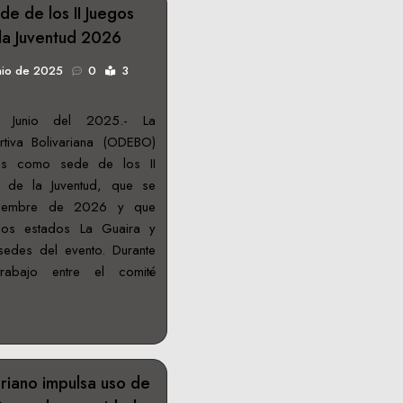
de de los II Juegos
 la Juventud 2026
nio de 2025
0
3
 Junio del 2025.- La
tiva Bolivariana (ODEBO)
as como sede de los II
s de la Juventud, que se
oviembre de 2026 y que
los estados La Guaira y
edes del evento. Durante
rabajo entre el comité
riano impulsa uso de