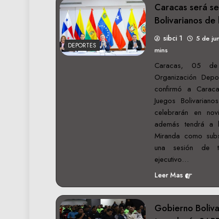
Caracas será se
Bolivarianos de
sibci 1
5 de ju
DEPORTES
mins
Caracas, 05 de
Organización Depor
confirmó a Carac
Juegos Bolivariano
celebrarán en n
además tendrá a 
Miranda como subs
una sesión de t
ejecutivo…
Leer Mas
Gobierno Boliva