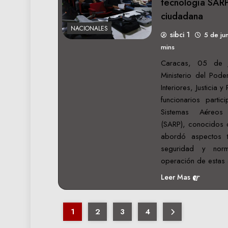
tecnología SARP
ciudadana
NACIONALES
sibci 1
5 de ju
mins
Caracas, 05 de 
Ministerio del Pode
Interiores, Justicia
funcionarios partic
Sistemas Aéreos
(SARP), conocidos 
abordó aspectos t
seguridad y norm
operación de estas
Leer Mas
1
2
3
4