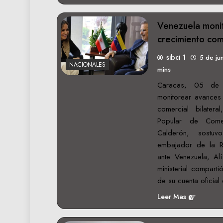
Venezuela moni
crecimiento com
sibci 1
5 de ju
NACIONALES
mins
Caracas, 05 de 
monitorear avances 
comercial bilatera
Popular de Come
Calderón, sostu
embajador de la Re
ante Venezuela, Alí
ministerial comparti
de su cuenta oficial
Leer Mas