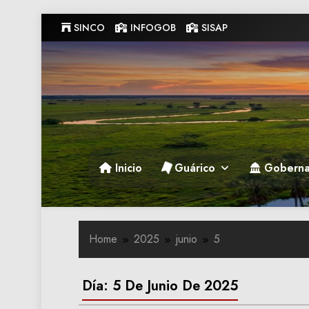
Skip
SINCO
INFOGOB
SISAP
to
content
Gobernacion de Guarico
Gobernacion de Guarico
Inicio
Guárico
Goberna
Home
2025
junio
5
Día:
5 De Junio De 2025