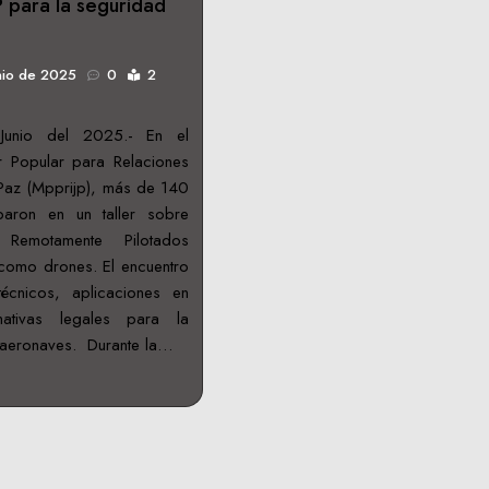
 para la seguridad
nio de 2025
0
2
Junio del 2025.- En el
r Popular para Relaciones
 y Paz (Mpprijp), más de 140
iparon en un taller sobre
 Remotamente Pilotados
como drones. El encuentro
écnicos, aplicaciones en
ativas legales para la
 aeronaves. Durante la…