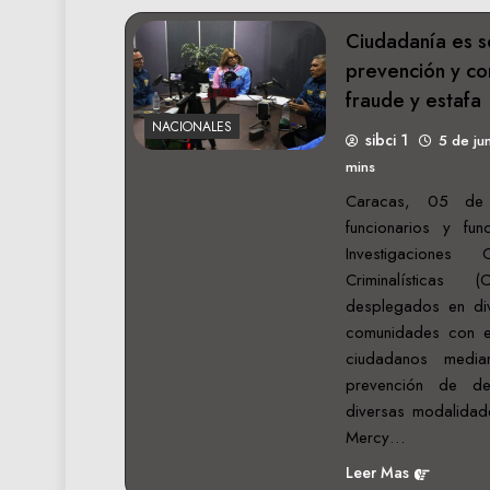
Ciudadanía es se
prevención y co
fraude y estafa
NACIONALES
sibci 1
5 de ju
mins
Caracas, 05 de 
funcionarios y fu
Investigaciones 
Criminalísticas
desplegados en div
comunidades con el 
ciudadanos media
prevención de de
diversas modalidad
Mercy…
Leer Mas