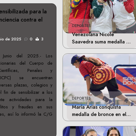
nsibilizada para la
nciencia contra el
DEPORTES
Venezolana Nicole
nio de 2025
0
3
Saavedra suma medalla de
plata en la final de Tiro
Junio del 2025.- Los
Deportivo
ncionarias del Cuerpo de
Científicas, Penales y
 (CICPC) se encuentran
ersas plazas, colegios y
fin de sensibilizar a los
DEPORTES
nte actividades para la
María Arias conquista
litos y fraudes en sus
medalla de bronce en el
es, así lo informó la C/G
skateboarding de los
Juegos Centroamericanos