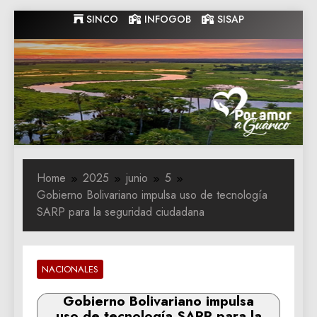
Skip
SINCO
INFOGOB
SISAP
to
content
Gobernacion
Gobernacion de Guarico
de Guarico
Home
2025
junio
5
Gobierno Bolivariano impulsa uso de tecnología
SARP para la seguridad ciudadana
NACIONALES
Gobierno Bolivariano impulsa
uso de tecnología SARP para la