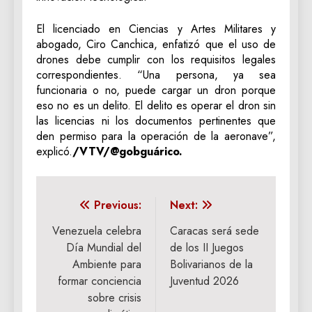
El licenciado en Ciencias y Artes Militares y
abogado, Ciro Canchica, enfatizó que el uso de
drones debe cumplir con los requisitos legales
correspondientes. “Una persona, ya sea
funcionaria o no, puede cargar un dron porque
eso no es un delito. El delito es operar el dron sin
las licencias ni los documentos pertinentes que
den permiso para la operación de la aeronave”,
explicó.
/VTV/@gobguárico.
Navegación
Previous:
Next:
de
Venezuela celebra
Caracas será sede
Día Mundial del
de los II Juegos
entradas
Ambiente para
Bolivarianos de la
formar conciencia
Juventud 2026
sobre crisis