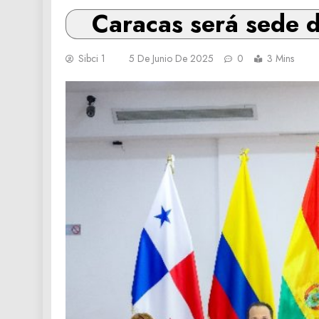
Caracas será sede d
Sibci 1
5 De Junio De 2025
0
3 Mins