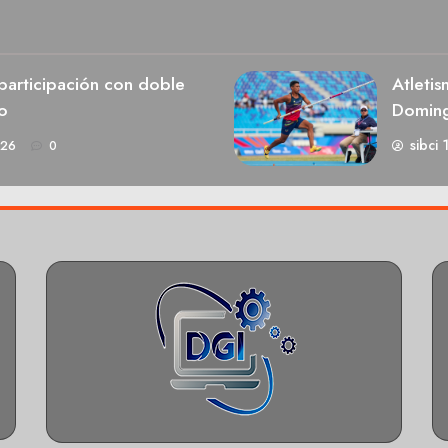
participación con doble
Atletis
o
Domin
sibci 
026
0