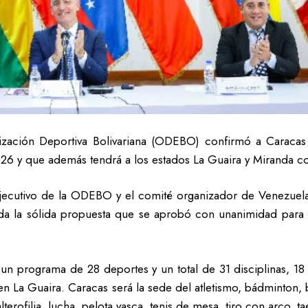
zación Deportiva Bolivariana (ODEBO) confirmó a Caracas 
26 y que además tendrá a los estados La Guaira y Miranda c
 ejecutivo de la ODEBO y el comité organizador de Venezuel
a la sólida propuesta que se aprobó con unanimidad para qu
 un programa de 28 deportes y un total de 31 disciplinas, 18
 en La Guaira. Caracas será la sede del atletismo, bádminton,
alterofilia, lucha, pelota vasca, tenis de mesa, tiro con arco, 