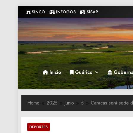
Skip
SINCO
INFOGOB
SISAP
to
content
Gobernacion de Guarico
Gobernacion de Guarico
Inicio
Guárico
Goberna
Home
2025
junio
5
Caracas será sede de
DEPORTES