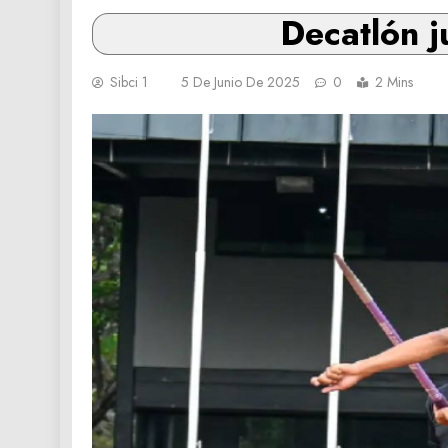
Decatlón j
Sibci 1
5 De Junio De 2025
0
2 Mins