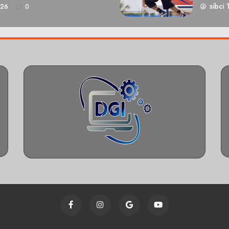
sibci 
026
0