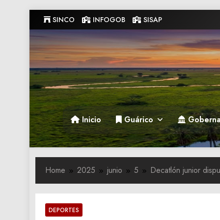
Skip
SINCO
INFOGOB
SISAP
to
content
Gobernacion de Guarico
Gobernacion de Guarico
Inicio
Guárico
Goberna
Home
2025
junio
5
Decatlón junior disp
DEPORTES