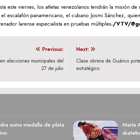
a este viernes, los atletas venezolanos tendrán la misión de
el escalafón panamericano, el cubano Josmi Sánchez, quien 
enador larense especialista en pruebas múltiples
./VTV/@go
Previous:
Next:
r en elecciones municipales del
Clase obrera de Guárico pote
27 de julio
estratégico
dra suma medalla de plata
María A
ivo
skateb