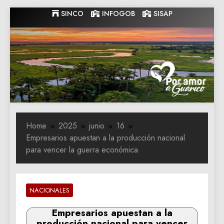
Skip
SINCO
INFOGOB
SISAP
to
content
Gobernacion
Gobernacion de Guarico
de Guarico
Home
2025
junio
16
Empresarios apuestan a la producción nacional
para vencer la guerra económica
NACIONALES
Empresarios apuestan a la
producción nacional para vencer