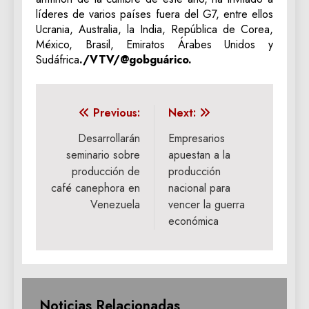
líderes de varios países fuera del G7, entre ellos
Ucrania, Australia, la India, República de Corea,
México, Brasil, Emiratos Árabes Unidos y
Sudáfrica
./VTV/@gobguárico.
Navegación
Previous:
Next:
de
Desarrollarán
Empresarios
seminario sobre
apuestan a la
entradas
producción de
producción
café canephora en
nacional para
Venezuela
vencer la guerra
económica
Noticias Relacionadas