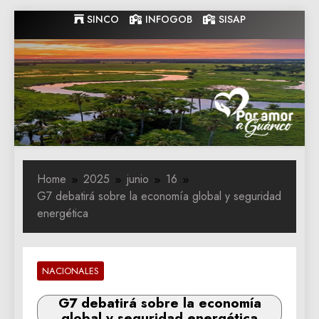
Skip
SINCO
INFOGOB
SISAP
to
content
Gobernacion
Gobernacion de Guarico
de Guarico
Home
2025
junio
16
G7 debatirá sobre la economía global y seguridad
energética
NACIONALES
G7 debatirá sobre la economía
global y seguridad energética