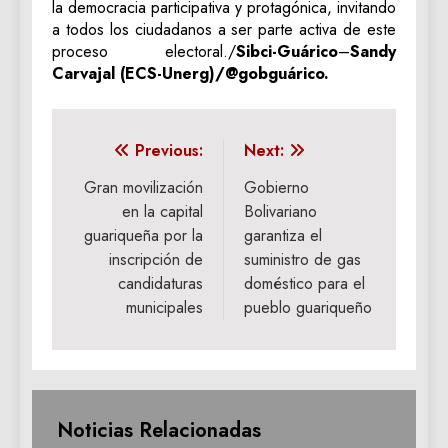
la democracia participativa y protagónica, invitando
a todos los ciudadanos a ser parte activa de este
proceso electoral./
Sibci-Guárico
–
Sandy
Carvajal (ECS-Unerg)/@gobguárico.
Navegación
Previous:
Next:
de
Gran movilización
Gobierno
en la capital
Bolivariano
entradas
guariqueña por la
garantiza el
inscripción de
suministro de gas
candidaturas
doméstico para el
municipales
pueblo guariqueño
Noticias Relacionadas