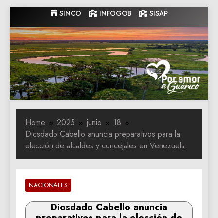
Skip
SINCO
INFOGOB
SISAP
to
content
Gobernacion
Gobernacion de Guarico
de Guarico
Home
2025
junio
18
Diosdado Cabello anuncia preparativos para la
elección de alcaldes y concejales en Venezuela
NACIONALES
Diosdado Cabello anuncia
preparativos para la elección de