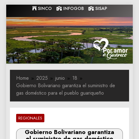
Skip
SINCO
INFOGOB
SISAP
to
content
Gobernacion
Gobernacion de Guarico
de Guarico
Home
2025
junio
18
Gobierno Bolivariano garantiza el suministro de
gas doméstico para el pueblo guariqueño
REGIONALES
Gobierno Bolivariano garantiza
el suministro de gas doméstico