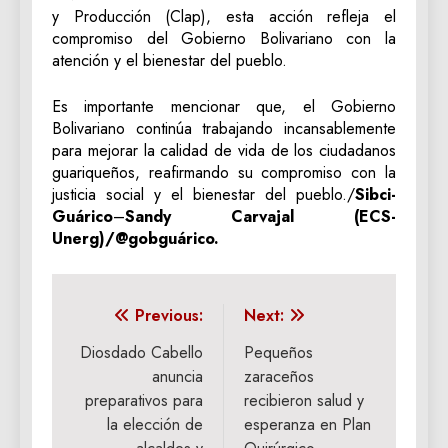
y Producción (Clap), esta acción refleja el
compromiso del Gobierno Bolivariano con la
atención y el bienestar del pueblo.
Es importante mencionar que, el Gobierno
Bolivariano continúa trabajando incansablemente
para mejorar la calidad de vida de los ciudadanos
guariqueños, reafirmando su compromiso con la
justicia social y el bienestar del pueblo./
Sibci-
Guárico
–
Sandy Carvajal (ECS-
Unerg)/@gobguárico.
Navegación
Previous:
Next:
de
Diosdado Cabello
Pequeños
anuncia
zaraceños
entradas
preparativos para
recibieron salud y
la elección de
esperanza en Plan