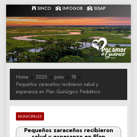
Skip
SINCO
INFOGOB
SISAP
to
content
Gobernacion
Gobernacion de Guarico
de Guarico
Home
2025
junio
18
Pequeños zaraceños recibieron salud y
esperanza en Plan Quirúrgico Pediátrico
MUNICIPALES
Pequeños zaraceños recibieron
salud y esperanza en Plan