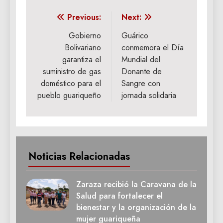
Navegación
Previous:
Next:
de
Gobierno
Guárico
Bolivariano
conmemora el Día
entradas
garantiza el
Mundial del
suministro de gas
Donante de
doméstico para el
Sangre con
pueblo guariqueño
jornada solidaria
Noticias Relacionadas
Zaraza recibió la Caravana de la
Salud para fortalecer el
bienestar y la organización de la
mujer guariqueña