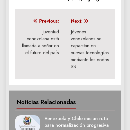
Navegación
Previous:
Next:
de
Juventud
Jóvenes
venezolana está
venezolanos se
entradas
llamada a soñar en
capacitan en
el futuro del país
nuevas tecnologías
mediante los nodos
S3
Noticias Relacionadas
Venezuela y Chile inician ruta
para normalización progresiva