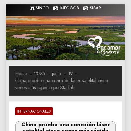
Skip
SINCO
INFOGOB
SISAP
to
content
Gobernacion
Gobernacion de Guarico
de Guarico
Home
2025
junio
19
China prueba una conexión láser satelital cinco
veces más rápida que Starlink
INTERNACIONALES
China prueba una conexión láser
satelital cinco veces más rápida