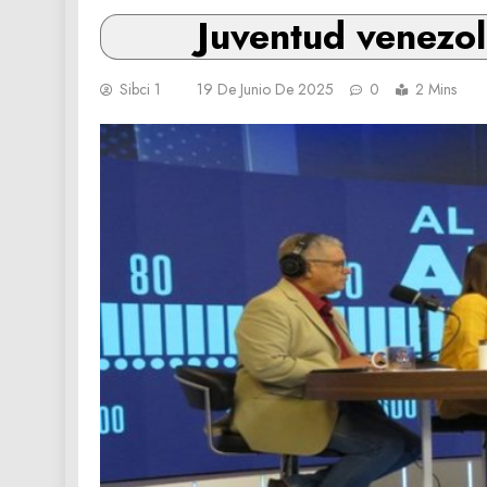
Juventud venezol
Sibci 1
19 De Junio De 2025
0
2 Mins