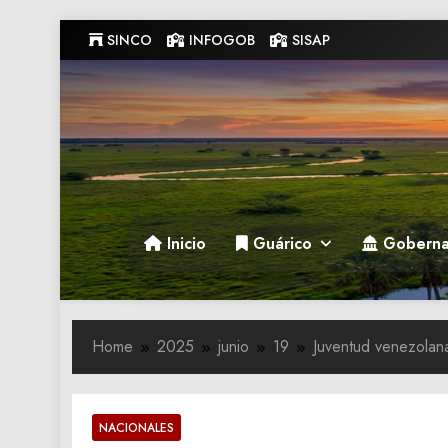
Skip
SINCO
INFOGOB
SISAP
to
content
Gobernacion de Guarico
Gobernacion de Guarico
Inicio
Guárico
Goberna
Home
2025
junio
19
Juventud venezolana
NACIONALES