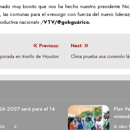
amado muy bonito que nos ha hecho nuestro presidente Nic
, las comunas para el «resurgir con fuerza del nuevo lideraz
productiva nacional»./
VTV/@gobguárico.
Previous:
Next:
mporada en triunfo de Houston
China prueba una conexión lás
026-2027 será para el 14
Plan V
viviend
sibci 
026
0