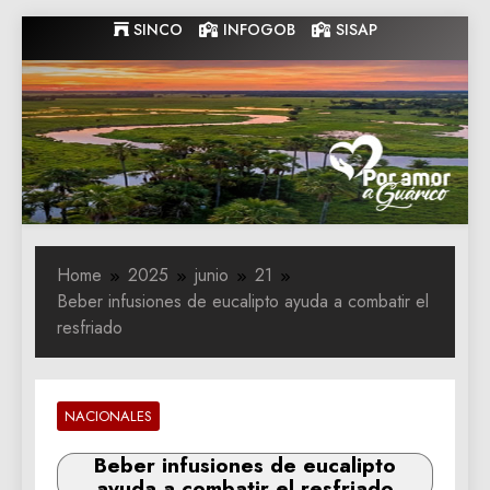
Skip
SINCO
INFOGOB
SISAP
to
content
Gobernacion
Gobernacion de Guarico
de Guarico
Home
2025
junio
21
Beber infusiones de eucalipto ayuda a combatir el
resfriado
NACIONALES
Beber infusiones de eucalipto
ayuda a combatir el resfriado