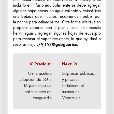
incluirlo en infusiones. Solamente se debe agregar
algunas hojas secas en agua caliente y estará lista
una bebida que muchos recomiendan beber por
la noche para calmar la tos. Otra forma efectiva es
preparar vapores con la planta: solo se necesita
hervir agua y agregar algunas hojas de eucalipto
para respirar el vapor resultante, lo que ayudará a
respirar mejor
./VTV/@gobguárico.
Navegación
Previous:
Next:
de
China acelera
Empresas públicas
adopción de 5G e
y privadas
entradas
IA para impulsar
fortalecen el
aplicaciones de
turismo en
vanguardia
Venezuela