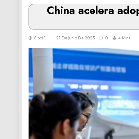
China acelera ado
Sibci 1
21 De Junio De 2025
0
4 Mins