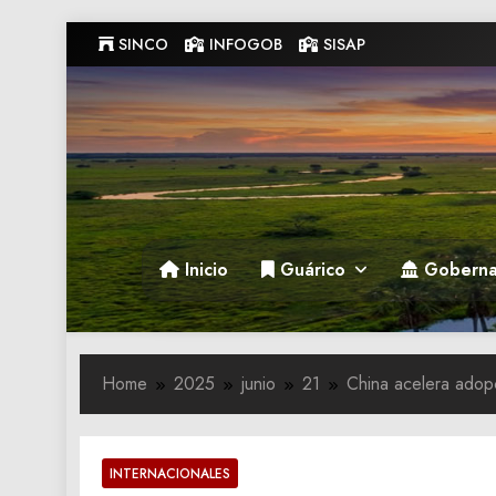
Skip
SINCO
INFOGOB
SISAP
to
content
Gobernacion de Guarico
Gobernacion de Guarico
Inicio
Guárico
Goberna
Home
2025
junio
21
China acelera adop
INTERNACIONALES