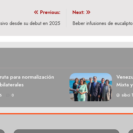
Previous:
Next:
ensivo desde su debut en 2025
Beber infusiones de eucalipto
 ruta para normalización
Venezu
bilaterales
Mixta y
sibci 
6
0