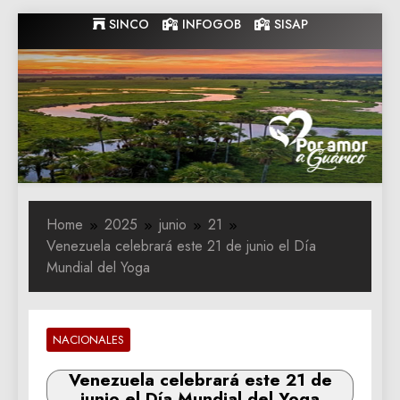
Skip
SINCO
INFOGOB
SISAP
to
content
Gobernacion
Gobernacion de Guarico
de Guarico
Home
2025
junio
21
Venezuela celebrará este 21 de junio el Día
Mundial del Yoga
NACIONALES
Venezuela celebrará este 21 de
junio el Día Mundial del Yoga